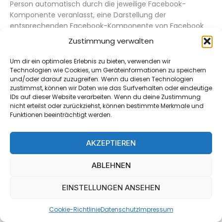
Person automatisch durch die jeweilige Facebook-
Komponente veranlasst, eine Darstellung der
entsprechenden Facebook-Komponente von Facebook
herunterzuladen. Eine Gesamtübersicht über alle
Zustimmung verwalten
Facebook-Plug-Ins kann
unter
https://developers.facebook.co…
abgerufen
Um dir ein optimales Erlebnis zu bieten, verwenden wir
werden. Im Rahmen dieses technischen Verfahrens erhält
Technologien wie Cookies, um Geräteinformationen zu speichern
und/oder darauf zuzugreifen. Wenn du diesen Technologien
Facebook Kenntnis darüber, welche konkrete Unterseite
zustimmst, können wir Daten wie das Surfverhalten oder eindeutige
unserer Internetseite durch die betroffene Person
IDs auf dieser Website verarbeiten. Wenn du deine Zustimmung
besucht wird.
nicht erteilst oder zurückziehst, können bestimmte Merkmale und
Funktionen beeinträchtigt werden.
Sofern die betroffene Person gleichzeitig bei Facebook
eingeloggt ist, erkennt Facebook mit jedem Aufruf
AKZEPTIEREN
unserer Internetseite durch die betroffene Person und
während der gesamten Dauer des jeweiligen Aufenthaltes
ABLEHNEN
auf unserer Internetseite, welche konkrete Unterseite
unserer Internetseite die betroffene Person besucht.
EINSTELLUNGEN ANSEHEN
Diese Informationen werden durch die Facebook-
Komponente gesammelt und durch Facebook dem
Cookie-Richtlinie
Datenschutz
Impressum
jeweiligen Facebook-Account der betroffenen Person